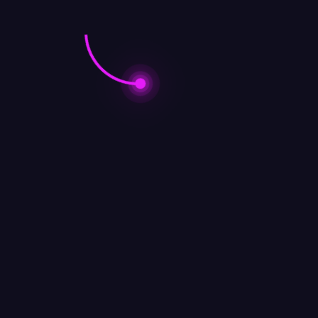
dibangunkan dengan keras, bahkan pernah pintu kamar saya dile
,” kenangnya.
Zaman
zaman sekarang yang cenderung instan dan individualis. Ia
anan. Tidak cukup hanya dinasehati, tetapi orang tua juga 
nya.