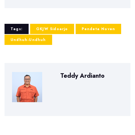
Tags:
GKJW Sidoarjo
Pendeta Noven
Undhuh-Undhuh
Teddy Ardianto